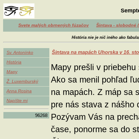
Sempte
Svete malých obrnených fúzačov
Šintava - slobodné 
História nie je nič iného ako fabula
Šintava na mapách Uhorska v 16. sto
Sv. Antonínko
História
Mapy prešli v priebehu
Mapy
Ako sa menil pohľad ľu
Ž. Luxemburský
na mapách. Z máp sa st
Anna Rosina
Napíšte mi
pre nás stava z nášho
Pozývam Vás na prech
96268
čase, ponorme sa do s