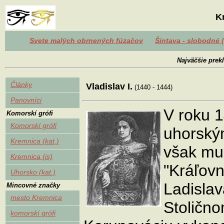
K
Svete malých obrnených fúzačov
Šintava - slobodné 
Najväčšie prekl
Články
Vladislav I.
(1440 - 1444)
Panovníci
V roku 1
Komorskí grófi
Komorskí grófi
uhorským
Kremnica (kat.)
však mu
Kremnica (is)
"Kráľovn
Uhorsko (kat.)
Ladislav
Mincovné značky
mesto Kremnica
Stolično
komorskí grófi