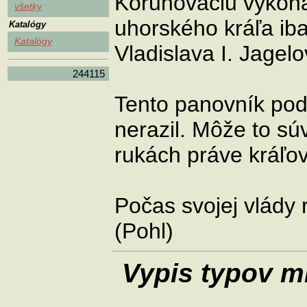
Korunováciu vykonal
všetky
uhorského kráľa ib
Katalógy
Katalógy
Vladislava I. Jagel
244115
Tento panovník pod
nerazil. Môže to sú
rukách práve kráľov
Počas svojej vlády r
(Pohl)
Vypis typov m