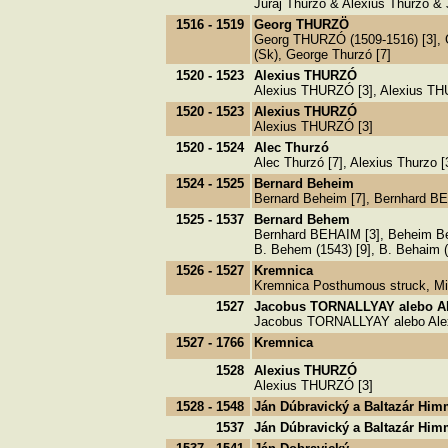
Juraj Thurzo & Alexius Thurzo & 
1516 - 1519
Georg THURZÖ
Georg THURZÓ (1509-1516) [3], 
(Sk), George Thurzó [7]
1520 - 1523
Alexius THURZÓ
Alexius THURZÓ [3], Alexius TH
1520 - 1523
Alexius THURZÓ
Alexius THURZÓ [3]
1520 - 1524
Alec Thurzó
Alec Thurzó [7], Alexius Thurzo [
1524 - 1525
Bernard Beheim
Bernard Beheim [7], Bernhard B
1525 - 1537
Bernard Behem
Bernhard BEHAIM [3], Beheim Ber
B. Behem (1543) [9], B. Behaim (
1526 - 1527
Kremnica
Kremnica Posthumous struck, M
1527
Jacobus TORNALLYAY alebo A
Jacobus TORNALLYAY alebo Ale
1527 - 1766
Kremnica
1528
Alexius THURZÓ
Alexius THURZÓ [3]
1528 - 1548
Ján Dúbravický a Baltazár Him
1537
Ján Dúbravický a Baltazár Him