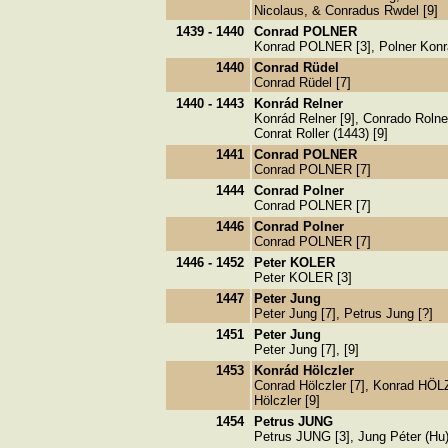
Nicolaus, & Conradus Rwdel [9]
1439 - 1440
Conrad POLNER
Konrad POLNER [3], Polner Konrá
1440
Conrad Rüdel
Conrad Rüdel [7]
1440 - 1443
Konrád Relner
Konrád Relner [9], Conrado Rolner
Conrat Roller (1443) [9]
1441
Conrad POLNER
Conrad POLNER [7]
1444
Conrad Polner
Conrad POLNER [7]
1446
Conrad Polner
Conrad POLNER [7]
1446 - 1452
Peter KOLER
Peter KOLER [3]
1447
Peter Jung
Peter Jung [7], Petrus Jung [?]
1451
Peter Jung
Peter Jung [7], [9]
1453
Konrád Hölczler
Conrad Hölczler [7], Konrad HÖLZ
Hölczler [9]
1454
Petrus JUNG
Petrus JUNG [3], Jung Péter (Hu)