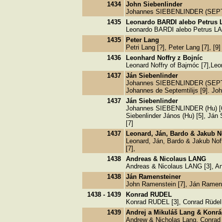
1434
John Siebenlinder
Johannes SIEBENLINDER (SEPTEMTI
1435
Leonardo BARDI alebo Petrus
Leonardo BARDI alebo Petrus LAN
1435
Peter Lang
Petri Lang [?], Peter Lang [7], [9]
1436
Leonhard Noffry z Bojníc
Leonard Noffry of Bajmóc [7],Leon
1437
Ján Siebenlinder
Johannes SIEBENLINDER (SEPTEMTI
Johannes de Septemtilijs [9]. Joh
1437
Ján Siebenlinder
Johannes SIEBENLINDER (Hu) [6
Siebenlinder János (Hu) [5], Ján 
[7]
1437
Leonard, Ján, Bardo & Jakub No
Leonard, Ján, Bardo & Jakub Noff
[7],
1438
Andreas & Nicolaus LANG
Andreas & Nicolaus LANG [3], An
1438
Ján Ramensteiner
John Ramenstein [7], Ján Ramens
1438 - 1439
Konrad RUDEL
Konrad RUDEL [3], Conrad Rüdel,
1439
Andrej a Mikuláš Lang & Konr
Andrew & Nicholas Lang, Conrad R