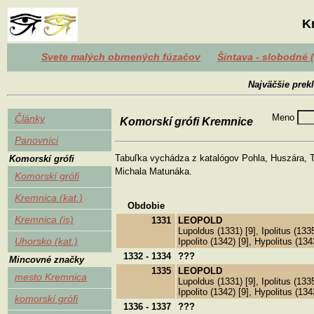
K
Svete malých obrnených fúzačov
Šintava - slobodné 
Najväčšie prekl
Meno
Články
Komorskí grófi Kremnice
Panovníci
Tabuľka vychádza z katalógov Pohla, Huszára, T
Komorskí grófi
Michala Matunáka.
Komorskí grófi
Kremnica (kat.)
Obdobie
Kremnica (is)
1331
LEOPOLD
Lupoldus (1331) [9], Ipolitus (1335
Uhorsko (kat.)
Ippolito (1342) [9], Hypolitus (134
1332 - 1334
???
Mincovné značky
1335
LEOPOLD
mesto Kremnica
Lupoldus (1331) [9], Ipolitus (1335
Ippolito (1342) [9], Hypolitus (134
komorskí grófi
1336 - 1337
???