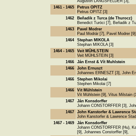
Augustin LANGSFELDER [3],
1461 - 1465
Petrus OPITZ
Petrus OPITZ [3]
1462
Beňadik z Turca (de Thurocz)
Benedict Turóci [7], Beňadik z Tu
1463
Pavel Modrer
Paul Modrár [7], Pavel Modrer [9
1464
Stephan MIKOLA
Stephan MIKOLA [3]
1464 - 1465
Veit MÜHLSTEIN
Veit MÜHLSTEIN [3]
1466
Ján Ernst & Vít Muhlstein
1466
John Ernuszt
Johannes ERNESZT [3], John Ern
1466
Stephen Mikolai
Stephen Mikolai [7]
1466
Vit Mühlstein
Vit Mühlstein [9], Vitus Milstain 
1467
Ján Konsdorffer
Johann CONSTORFFER [3], John Kan
1467
John Kanstorfer & Lawrence St
John Kanstorfer & Lawrence Stadl
1467 - 1469
Ján Konsdorffer
Johann CONSTORFFER (Hu), Kansto
[9], Johannes Constorffer [9],