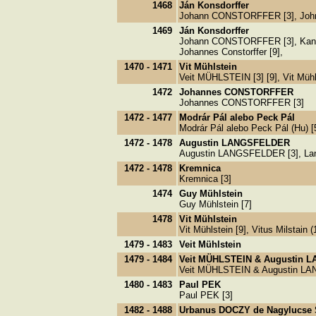
1468
Ján Konsdorffer
Johann CONSTORFFER [3], John Kan
1469
Ján Konsdorffer
Johann CONSTORFFER [3], Kanstorf
Johannes Constorffer [9],
1470 - 1471
Vit Mühlstein
Veit MÜHLSTEIN [3] [9], Vit Mühls
1472
Johannes CONSTORFFER
Johannes CONSTORFFER [3]
1472 - 1477
Modrár Pál alebo Peck Pál
Modrár Pál alebo Peck Pál (Hu) [
1472 - 1478
Augustin LANGSFELDER
Augustin LANGSFELDER [3], Lang
1472 - 1478
Kremnica
Kremnica [3]
1474
Guy Mühlstein
Guy Mühlstein [7]
1478
Vit Mühlstein
Vit Mühlstein [9], Vitus Milstain 
1479 - 1483
Veit Mühlstein
1479 - 1484
Veit MÜHLSTEIN & Augustin
Veit MÜHLSTEIN & Augustin LANG
1480 - 1483
Paul PEK
Paul PEK [3]
1482 - 1488
Urbanus DOCZY de Nagylucse Sc