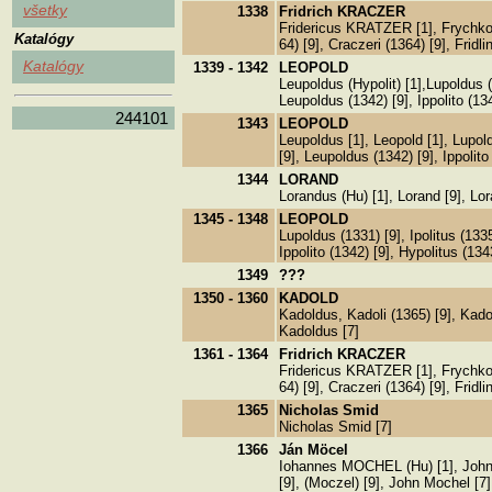
všetky
1338
Fridrich KRACZER
Fridericus KRATZER [1], Frychkoni
Katalógy
64) [9], Craczeri (1364) [9], Fridl
Katalógy
1339 - 1342
LEOPOLD
Leupoldus (Hypolit) [1],Lupoldus (1
Leupoldus (1342) [9], Ippolito (134
244101
1343
LEOPOLD
Leupoldus [1], Leopold [1], Lupoldu
[9], Leupoldus (1342) [9], Ippolito
1344
LORAND
Lorandus (Hu) [1], Lorand [9], Lo
1345 - 1348
LEOPOLD
Lupoldus (1331) [9], Ipolitus (1335
Ippolito (1342) [9], Hypolitus (134
1349
???
1350 - 1360
KADOLD
Kadoldus, Kadoli (1365) [9], Kado
Kadoldus [7]
1361 - 1364
Fridrich KRACZER
Fridericus KRATZER [1], Frychkoni
64) [9], Craczeri (1364) [9], Fridl
1365
Nicholas Smid
Nicholas Smid [7]
1366
Ján Möcel
Iohannes MOCHEL (Hu) [1], John
[9], (Moczel) [9], John Mochel [7]