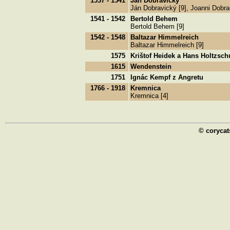
1537 - 1541
Ján Dobravický
Ján Dobravický [9], Joanni Dobra
1541 - 1542
Bertold Behem
Bertold Behem [9]
1542 - 1548
Baltazar Himmelreich
Baltazar Himmelreich [9]
1575
Krištof Heidek a Hans Holtzsch
1615
Wendenstein
1751
Ignác Kempf z Angretu
1766 - 1918
Kremnica
Kremnica [4]
© corycat