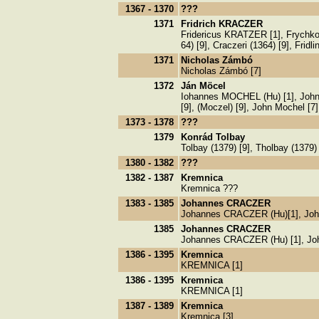
1367 - 1370
???
1371
Fridrich KRACZER
Fridericus KRATZER [1], Frychkoni
64) [9], Craczeri (1364) [9], Fridl
1371
Nicholas Zámbó
Nicholas Zámbó [7]
1372
Ján Möcel
Iohannes MOCHEL (Hu) [1], John
[9], (Moczel) [9], John Mochel [7]
1373 - 1378
???
1379
Konrád Tolbay
Tolbay (1379) [9], Tholbay (1379)
1380 - 1382
???
1382 - 1387
Kremnica
Kremnica ???
1383 - 1385
Johannes CRACZER
Johannes CRACZER (Hu)[1], J
1385
Johannes CRACZER
Johannes CRACZER (Hu) [1], Jo
1386 - 1395
Kremnica
KREMNICA [1]
1386 - 1395
Kremnica
KREMNICA [1]
1387 - 1389
Kremnica
Kremnica [3]