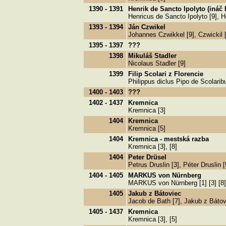
1390 - 1391
Henrik de Sancto Ipolyto (ináč 
Henricus de Sancto Ipolyto [9], H
1393 - 1394
Ján Czwikel
Johannes Czwikkel [9], Czwickil [
1395 - 1397
???
1398
Mikuláš Stadler
Nicolaus Stadler [9]
1399
Filip Scolari z Florencie
Philippus diclus Pipo de Scolaribu
1400 - 1403
???
1402 - 1437
Kremnica
Kremnica [3]
1404
Kremnica
Kremnica [5]
1404
Kremnica - mestská razba
Kremnica [3], [8]
1404
Peter Drüsel
Petrus Druslin [3], Péter Druslin [
1404 - 1405
MARKUS von Nürnberg
MARKUS von Nürnberg [1] [3] [8]
1405
Jakub z Bátoviec
Jacob de Bath [7], Jakub z Bátovi
1405 - 1437
Kremnica
Kremnica [3], [5]