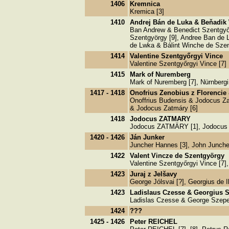
1406
Kremnica
Kremica [3]
1410
Andrej Bán de Luka & Beňadik
Ban Andrew & Benedict Szentgyőr
Szentgyörgy [9], Andree Ban de L
de Lwka & Bálint Winche de Szen
1414
Valentine Szentgyőrgyi Vince
Valentine Szentgyőrgyi Vince [7]
1415
Mark of Nuremberg
Mark of Nuremberg [7], Nürnber
1417 - 1418
Onofrius Zenobius z Florencie
Onoffrius Budensis & Jodocus Zat
& Jodocus Zatmáry [6]
1418
Jodocus ZATMARY
Jodocus ZATMÄRY [1], Jodocus 
1420 - 1426
Ján Junker
Juncher Hannes [3], John Juncher
1422
Valent Vincze de Szentgyörgy
Valentine Szentgyőrgyi Vince [7]
1423
Juraj z Jelšavy
George Jólsvai [?], Georgius de I
1423
Ladislaus Czesse & Georgius 
Ladislas Czesse & George Szepes
1424
???
1425 - 1426
Peter REICHEL