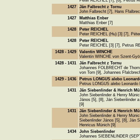
Peter REICHEL [7], [8], Petrus R
1427
Ján Falbrecht z Tornu
John Falbrecht [7], Hans Ffalbrec
1427
Matthias Enber
Matthias Enber [7]
1428
Peter REICHEL
Peter REICHEL (Hu) [3] [7], Péter
1428
Peter REICHEL
Peter REICHEL [3] [7], Petrus RE
1428 - 1429
Valentin WINCHE
Valentin WINCHE von Szent-Györg
1428 - 1431
Ján Falbrecht z Tornu
Johannes FOLBRECHT de Thorn [3],
von Torn [9], Johannes Ffalcbrech
1429 - 1436
Petrus LONGUS alebo Leonard
Petrus LONGUS alebo Leonardo
1431
Ján Siebenlinder & Henrich Mü
John Siebenlinder & Henry Müni
János [5], [8], Ján Siebenlinder
[9]
1431
Ján Siebenlinder & Henrich Mü
John Siebenlinder & Henry Müni
Siebenlinder János [5], [8], Ján 
Henricus Münich [9]
1434
John Siebenlinder
Johannes SIEBENLINDER (SEPTEMTI