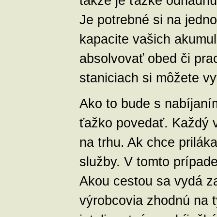
takže je ťažké odhadnúť
Je potrebné si na jedn
kapacite vašich akumul
absolvovať obed či pra
staniciach si môžete vy
Ako to bude s nabíjaní
ťažko povedať. Každý vý
na trhu. Ak chce prilá
služby. V tomto prípade
Akou cestou sa vydá za
výrobcovia zhodnú na t