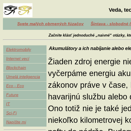
Veda, te
Svete malých obrnených fúzačov
Šintava - slobodné 
Začnite klásť jednoduché „naivné“ otázky, kt
Akumulátory a ich nabíjanie alebo el
Elektromobily
Internet vecí
Žiaden zdroj energie ni
Blockchain
vyčerpáme energiu aku
Umelá inteligencia
zákonov práve v čase, 
Eco - Eco
havarijnú službu alebo
Future
IT
Ono totiž nie je také j
Sci-Fi
niekoľko kilometrovej ko
Napíšte mi