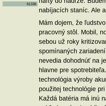
nafty do nádrže. Budem
61338
nabíjacích staníc. Ale 
Mám dojem, že ľudstvo 
pracovný stôl. Mobil,
sebou už roky kritizov
spomínaných zariadení.
nevedia dohodnúť na j
hlavne pre spotrebiteľa
technológia výroby akum
použitej technológie pr
Každá batéria má inú na