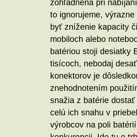
zohľadnená pri nabíjaní
to ignorujeme, výrazne
byť zníženie kapacity či
mobiloch alebo notebo
batériou stoji desiatky
tisícoch, nebodaj desa
konektorov je dôsledkom
znehodnotením použitím
snažia z batérie dosta
celú ich snahu v priebe
výrobcov na poli batéri
konkurencii. Ide tu o tr