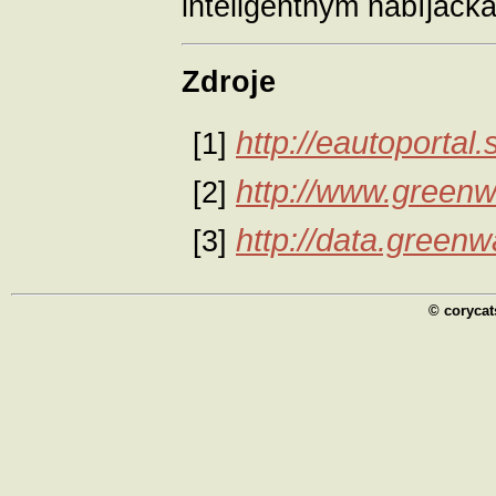
inteligentným nabíjačk
Zdroje
http://eautoportal.
[1]
http://www.greenw
[2]
http://data.greenw
[3]
© corycat