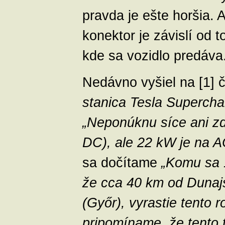
pravda je ešte horšia. 
konektor je závislí od 
kde sa vozidlo predáva
Nedávno vyšiel na [1] 
stanica Tesla Supercha
„Neponúknu síce ani z
DC), ale 22 kW je na AC
sa dočítame
„Komu sa 1
že cca 40 km od Dunaj
(Győr), vyrastie tento r
pripomíname, že tento t