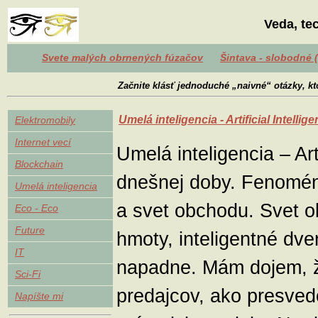
Veda, te
Svete malých obrnených fúzačov
Šintava - slobodné 
Začnite klásť jednoduché „naivné“ otázky, kt
Umelá inteligencia - Artificial Intellige
Elektromobily
Internet vecí
Umelá inteligencia – Art
Blockchain
dnešnej doby. Fenomén,
Umelá inteligencia
a svet obchodu. Svet 
Eco - Eco
Future
hmoty, inteligentné dve
IT
napadne. Mám dojem,
Sci-Fi
predajcov, ako presvedč
Napíšte mi