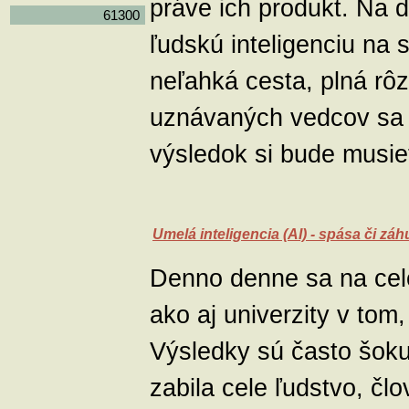
práve ich produkt. Na d
61300
ľudskú inteligenciu na 
neľahká cesta, plná rô
uznávaných vedcov sa 
výsledok si bude musie
Umelá inteligencia (AI) - spása či zá
Denno denne sa na celo
ako aj univerzity v tom,
Výsledky sú často šoku
zabila cele ľudstvo, č