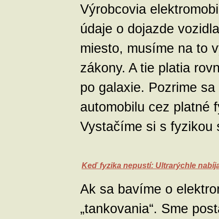
Výrobcovia elektromobi
údaje o dojazde vozidl
miesto, musíme na to vyn
zákony. A tie platia ro
po galaxie. Pozrime sa
automobilu cez platné 
Vystačíme si s fyzikou 
Keď fyzika nepustí: Ultrarýchle nabíj
Ak sa bavíme o elektr
„tankovania“. Sme pos