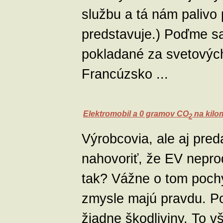
službu a tá nám palivo 
predstavuje.) Poďme sa 
pokladané za svetovýc
Francúzsko ...
Elektromobil a 0 gramov CO
na kilo
2
Výrobcovia, ale aj pre
nahovoriť, že EV nepro
tak? Vážne o tom pochy
zmysle majú pravdu. P
žiadne škodliviny. To 