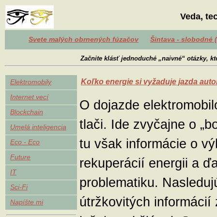
Veda, te
Svete malých obrnených fúzačov
Šintava - slobodné 
Začnite klásť jednoduché „naivné“ otázky, kt
Koľko energie si vyžaduje jazda aut
Elektromobily
Internet vecí
O dojazde elektromobil
Blockchain
tlači. Ide zvyčajne o „
Umelá inteligencia
tu však informácie o v
Eco - Eco
Future
rekuperácií energii a ďa
IT
problematiku. Nasledu
Sci-Fi
útržkovitých informáci
Napíšte mi