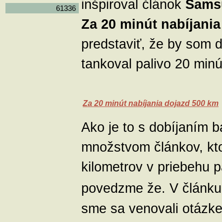
inšpiroval článok
Samsu
61336
Za 20 minút nabíjani
predstaviť, že by som
tankoval palivo 20 min
Za 20 minút nabíjania dojazd 500 km
Ako je to s dobíjaním b
množstvom článkov, kto
kilometrov v priebehu p
povedzme že. V článk
sme sa venovali otázke,