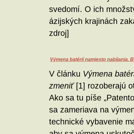
svedomí. O ich množstv
ázijských krajinách zak
zdroj]
Výmena batérií namiesto nabíjania. B
V článku
Výmena batéri
zmeniť
[1] rozoberajú o
Ako sa tu píše „Patento
sa zameriava na výmen
technické vybavenie má
aby sa výmena uskutočn