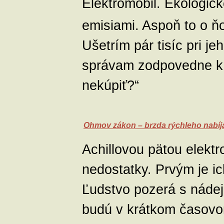
Elektromobil. Ekologic
emisiami. Aspoň to o ňo
Ušetrím pár tisíc pri 
správam zodpovedne k ž
nekúpiť?“
Ohmov zákon – brzda rýchleho nabíj
Achillovou pätou elekt
nedostatky. Prvým je ic
Ľudstvo pozerá s nádej
budú v krátkom časovom