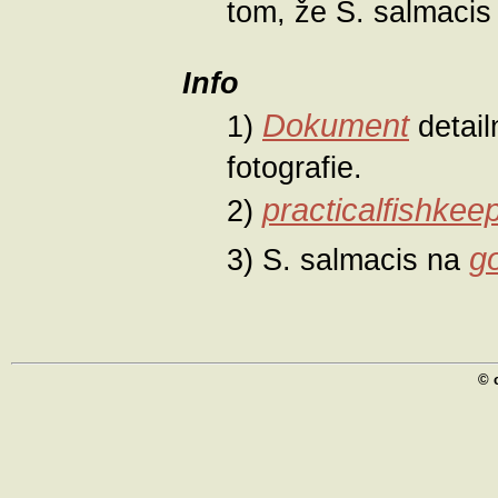
tom, že S. salmacis
Info
Dokument
1)
detail
fotografie.
practicalfishkee
2)
g
3) S. salmacis na
© 