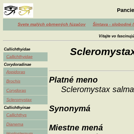
Pancie
Svete malých obrnených fúzačov
Šintava - slobodné 
Vitajte vo fascinu
Scleromystax 
Callichthyidae
Callichthyidae
Corydoradinae
Aspidoras
Platné meno
Brochis
Scleromystax salm
Corydoras
Scleromystax
Synonymá
Callichthyinae
Callichthys
Dianema
Miestne mená
Hoplosternum