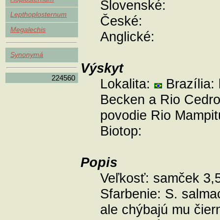
Slovenské:
Lepthoplosternum
České:
Megalechis
Anglické:
Synonymá
Výskyt
224560
Lokalita:
Brazília:
Becken a Rio Cedro 
povodie Rio Mampit
Biotop:
Popis
Veľkosť:
samček 3,5
Sfarbenie:
S. salma
ale chýbajú mu čier