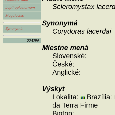
Scleromystax lacer
Lepthoplosternum
Megalechis
Synonymá
Synonymá
Corydoras lacerdai
224256
Miestne mená
Slovenské:
České:
Anglické:
Výskyt
Lokalita:
Brazília: 
da Terra Firme
Biotop: