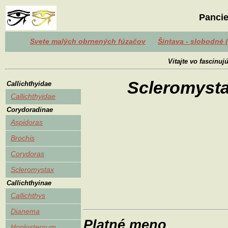
Pancie
Svete malých obrnených fúzačov
Šintava - slobodné 
Vitajte vo fascinu
Scleromysta
Callichthyidae
Callichthyidae
Corydoradinae
Aspidoras
Brochis
Corydoras
Scleromystax
Callichthyinae
Callichthys
Dianema
Platné meno
Hoplosternum