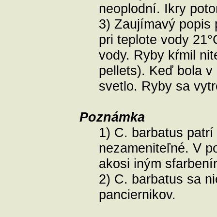
neoplodní. Ikry pot
3) Zaujímavý popis 
pri teplote vody 21°
vody. Ryby kŕmil nit
pellets). Keď bola v
svetlo. Ryby sa vytre
Poznámka
1) C. barbatus patrí
nezameniteľné. V p
akosi iným sfarbení
2) C. barbatus sa ni
panciernikov.