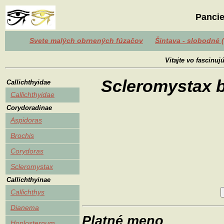
Pancie
Svete malých obrnených fúzačov
Šintava - slobodné 
Vitajte vo fascinu
Scleromystax b
Callichthyidae
Callichthyidae
Corydoradinae
Aspidoras
Brochis
Corydoras
Scleromystax
Callichthyinae
Callichthys
Dianema
Platné meno
Hoplosternum