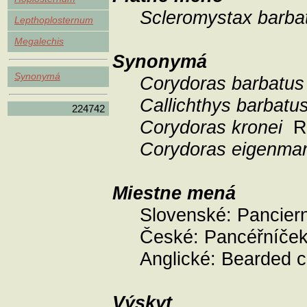
Scleromystax barb
Lepthoplosternum
Megalechis
Synonymá
Synonymá
Corydoras barbatu
Callichthys barbatu
224742
Corydoras kronei
Ri
Corydoras eigenma
Miestne mená
Slovenské:
Panciern
České:
Pancéřníček
Anglické:
Bearded c
Výskyt