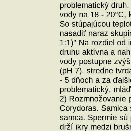
problematický druh. 
vody na 18 - 20°C, 
So stúpajúcou teplot
nasadiť naraz skup
1:1)" Na rozdiel od
druhu aktívna a nah
vody postupne zvýši
(pH 7), stredne tvrd
- 5 dňoch a za ďalši
problematický, mláď
2) Rozmnožovanie p
Corydoras. Samica sa
samca. Spermie sú 
drží ikry medzi bru