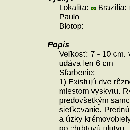
Lokalita:
Brazília:
Paulo
Biotop:
Popis
Veľkosť:
7 - 10 cm, 
udáva len 6 cm
Sfarbenie:
1) Existujú dve rôz
miestom výskytu. Ry
predovšetkým samce,
sieťkovanie. Prednú 
a úzky krémovobiely
po chrbtovú plutvu.