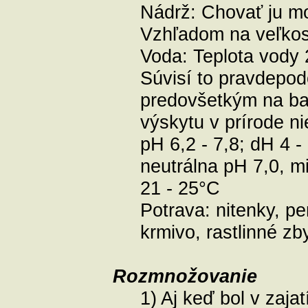
Nádrž:
Chovať ju mo
Vzhľadom na veľkosť
Voda:
Teplota vody 
Súvisí to pravdepod
predovšetkým na bak
výskytu v prírode n
pH 6,2 - 7,8; dH 4 -
neutrálna pH 7,0, m
21 - 25°C
Potrava:
nitenky, p
krmivo, rastlinné zb
Rozmnožovanie
1) Aj keď bol v zaja