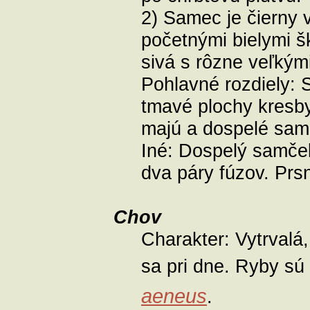
2) Samec je čierny v
početnými bielymi š
sivá s rôzne veľkým
Pohlavné rozdiely:
S
tmavé plochy kresby
majú a dospelé samc
Iné:
Dospelý samček
dva páry fúzov. Prs
Chov
Charakter:
Vytrvalá
sa pri dne. Ryby s
aeneus
.