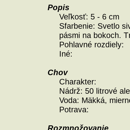
Popis
Veľkosť:
5 - 6 cm
Sfarbenie:
Svetlo si
pásmi na bokoch. Tm
Pohlavné rozdiely:
Iné:
Chov
Charakter:
Nádrž:
50 litrové a
Voda:
Mäkká, mierne
Potrava:
Rozmnožovanie