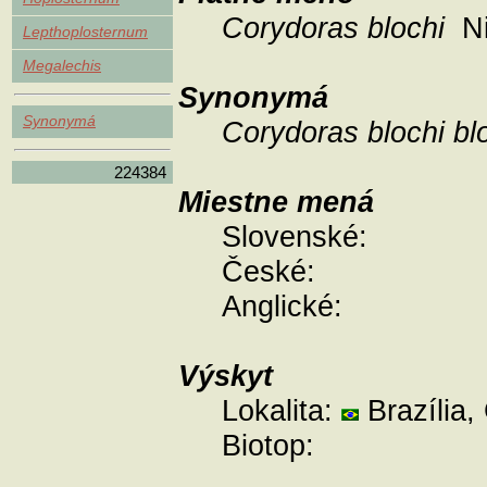
Corydoras blochi
Ni
Lepthoplosternum
Megalechis
Synonymá
Synonymá
Corydoras blochi bl
224384
Miestne mená
Slovenské:
České:
Anglické:
Výskyt
Lokalita:
Brazília,
Biotop: