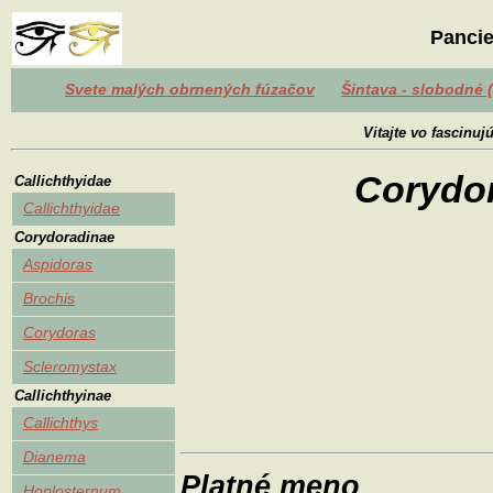
Pancie
Svete malých obrnených fúzačov
Šintava - slobodné 
Vitajte vo fascinu
Corydor
Callichthyidae
Callichthyidae
Corydoradinae
Aspidoras
Brochis
Corydoras
Scleromystax
Callichthyinae
Callichthys
Dianema
Platné meno
Hoplosternum