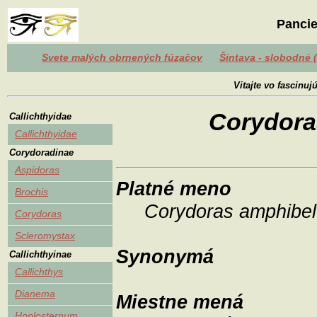
Pancie
Svete malých obrnených fúzačov
Šintava - slobodné 
Vitajte vo fascinu
Corydora
Callichthyidae
Callichthyidae
Corydoradinae
Aspidoras
Platné meno
Brochis
Corydoras amphibe
Corydoras
Scleromystax
Synonymá
Callichthyinae
Callichthys
Dianema
Miestne mená
Hoplosternum