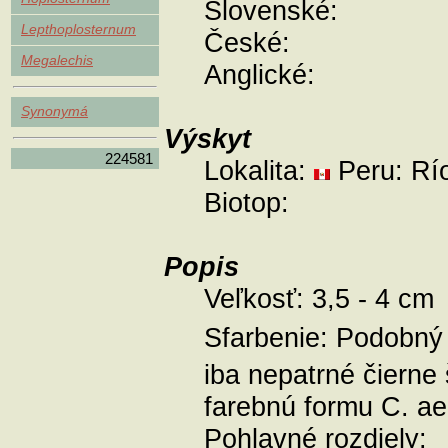
Slovenské:
Lepthoplosternum
České:
Megalechis
Anglické:
Synonymá
Výskyt
224581
Lokalita:
Peru: Rí
Biotop:
Popis
Veľkosť:
3,5 - 4 cm
Sfarbenie:
Podobný
iba nepatrné čierne 
farebnú formu C. a
Pohlavné rozdiely: